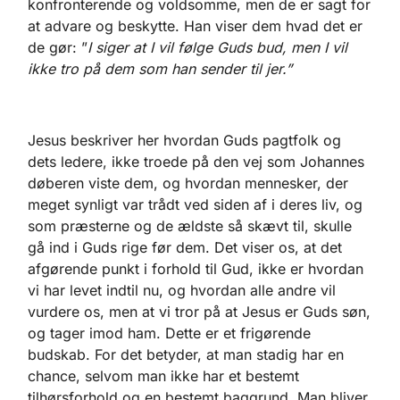
konfronterende og voldsomme, men de er sagt for
at advare og beskytte. Han viser dem hvad det er
de gør: ”
I siger at I vil følge Guds bud, men I vil
ikke tro på dem som han sender til jer.”
Jesus beskriver her hvordan Guds pagtfolk og
dets ledere, ikke troede på den vej som Johannes
døberen viste dem, og hvordan mennesker, der
meget synligt var trådt ved siden af i deres liv, og
som præsterne og de ældste så skævt til, skulle
gå ind i Guds rige før dem. Det viser os, at det
afgørende punkt i forhold til Gud, ikke er hvordan
vi har levet indtil nu, og hvordan alle andre vil
vurdere os, men at vi tror på at Jesus er Guds søn,
og tager imod ham. Dette er et frigørende
budskab. For det betyder, at man stadig har en
chance, selvom man ikke har et bestemt
tilhørsforhold og en bestemt baggrund. Man bliver