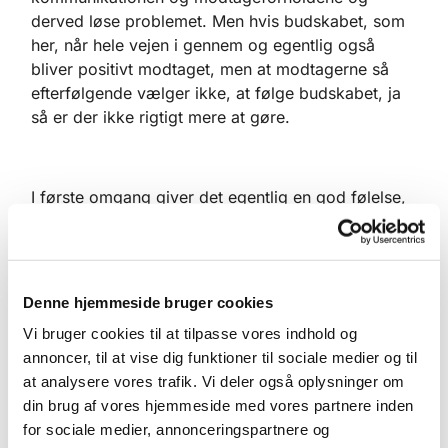
derved løse problemet. Men hvis budskabet, som
her, når hele vejen i gennem og egentlig også
bliver positivt modtaget, men at modtagerne så
efterfølgende vælger ikke, at følge budskabet, ja
så er der ikke rigtigt mere at gøre.
I første omgang giver det egentlig en god følelse,
at blive mødt af mennesker der møder os med en
positiv indstilling. Det, at møde én der vil lytte til
det som jeg siger, én der giver udtryk for at forstå
mig. Vi kender udmærket forskellen på at tale til
Denne hjemmeside bruger cookies
nogen, der ser ud til at de mentalt befinder sig et
Vi bruger cookies til at tilpasse vores indhold og
andet sted, og så tale til én der viser
annoncer, til at vise dig funktioner til sociale medier og til
opmærksomhed og følger med i hvert ord som
at analysere vores trafik. Vi deler også oplysninger om
man siger. Hvis der er tale om sidstnævnte, får
din brug af vores hjemmeside med vores partnere inden
man lyst til at uddybe og sige mere, samtidig med
for sociale medier, annonceringspartnere og
at man bliver yderligere engageret, mens man