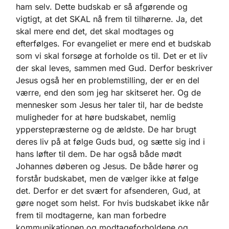
ham selv. Dette budskab er så afgørende og
vigtigt, at det SKAL nå frem til tilhørerne. Ja, det
skal mere end det, det skal modtages og
efterfølges. For evangeliet er mere end et budskab
som vi skal forsøge at forholde os til. Det er et liv
der skal leves, sammen med Gud. Derfor beskriver
Jesus også her en problemstilling, der er en del
værre, end den som jeg har skitseret her. Og de
mennesker som Jesus her taler til, har de bedste
muligheder for at høre budskabet, nemlig
ypperstepræsterne og de ældste. De har brugt
deres liv på at følge Guds bud, og sætte sig ind i
hans løfter til dem. De har også både mødt
Johannes døberen og Jesus. De både hører og
forstår budskabet, men de vælger ikke at følge
det. Derfor er det svært for afsenderen, Gud, at
gøre noget som helst. For hvis budskabet ikke når
frem til modtagerne, kan man forbedre
kommunikationen og modtageforholdene og