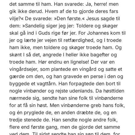
det samme til ham. Han svarede: Ja, herre! men
gik ikke derud. Hvem af de to gjorde deres fars
vilje?« De svarede: »Den første.« Jesus sagde til
dem: »Sandelig siger jeg jer: Toldere og skøger
skal gå ind i Guds rige før jer. For Johannes kom til
jer og lærte jer vejen til retfærdighed, og I troede
ham ikke, men toldere og skøger troede ham. Og
skønt I så det, angrede I heller ikke bagefter og
troede ham. Hør endnu en lignelse! Der var en
vingårdsejer, som plantede en vingård og satte et
gærde om den, og han gravede en perse i den og
byggede et vagttårn. Han forpagtede den bort til
nogle vinbønder og rejste udenlands. Da høsttiden
nærmede sig, sendte han sine folk til vinbønderne
for at få sin høst. Men vinbønderne greb hans folk,
og én pryglede de, en anden dræbte de, og en
tredje stenede de. Han sendte nogle andre folk,
flere end første gang, men de gjorde det samme
ved dem. Til sidst sendte han sin søn til dem, for