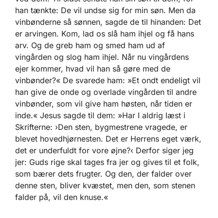
han tænkte: De vil undse sig for min søn. Men da
vinbønderne så sønnen, sagde de til hinanden: Det
er arvingen. Kom, lad os slå ham ihjel og få hans
arv. Og de greb ham og smed ham ud af
vingården og slog ham ihjel. Når nu vingårdens
ejer kommer, hvad vil han så gøre med de
vinbønder?« De svarede ham: »Et ondt endeligt vil
han give de onde og overlade vingården til andre
vinbønder, som vil give ham høsten, når tiden er
inde.« Jesus sagde til dem: »Har I aldrig læst i
Skrifterne: ›Den sten, bygmestrene vragede, er
blevet hovedhjørnesten. Det er Herrens eget værk,
det er underfuldt for vore øjne?‹ Derfor siger jeg
jer: Guds rige skal tages fra jer og gives til et folk,
som bærer dets frugter. Og den, der falder over
denne sten, bliver kvæstet, men den, som stenen
falder på, vil den knuse.«