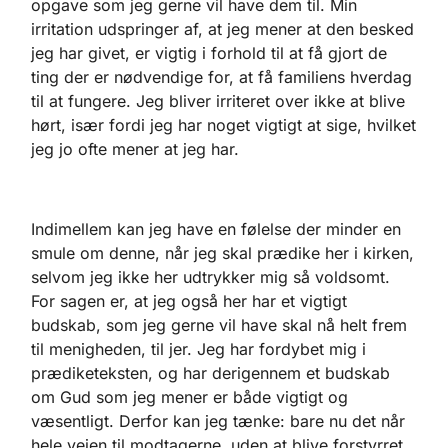
opgave som jeg gerne vil have dem til. Min
irritation udspringer af, at jeg mener at den besked
jeg har givet, er vigtig i forhold til at få gjort de
ting der er nødvendige for, at få familiens hverdag
til at fungere. Jeg bliver irriteret over ikke at blive
hørt, især fordi jeg har noget vigtigt at sige, hvilket
jeg jo ofte mener at jeg har.
Indimellem kan jeg have en følelse der minder en
smule om denne, når jeg skal prædike her i kirken,
selvom jeg ikke her udtrykker mig så voldsomt.
For sagen er, at jeg også her har et vigtigt
budskab, som jeg gerne vil have skal nå helt frem
til menigheden, til jer. Jeg har fordybet mig i
prædiketeksten, og har derigennem et budskab
om Gud som jeg mener er både vigtigt og
væsentligt. Derfor kan jeg tænke: bare nu det når
hele vejen til modtagerne, uden at blive forstyrret.