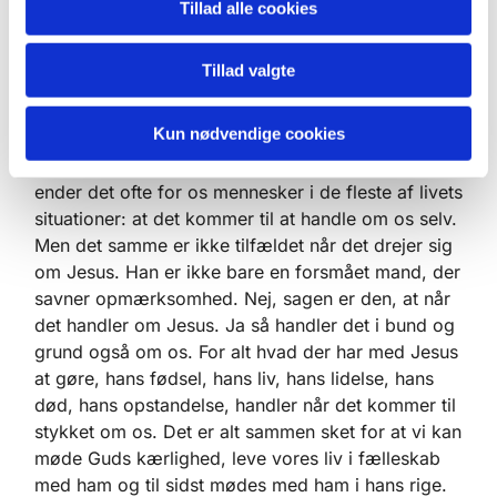
Tillad alle cookies
Hvis jeg ikke bliver hørt, bliver jer irriteret. Nogle
gange fordi det jeg siger, er vigtigt. Men ofte
Tillad valgte
skyldes irritationen mere det, at jeg er forfængelig,
og føler mig overset, når andre ikke hører hvad
Kun nødvendige cookies
jeg siger. Så handler det ikke om det budskab som
jeg kommer med, men om mig selv. Og sådan
ender det ofte for os mennesker i de fleste af livets
situationer: at det kommer til at handle om os selv.
Men det samme er ikke tilfældet når det drejer sig
om Jesus. Han er ikke bare en forsmået mand, der
savner opmærksomhed. Nej, sagen er den, at når
det handler om Jesus. Ja så handler det i bund og
grund også om os. For alt hvad der har med Jesus
at gøre, hans fødsel, hans liv, hans lidelse, hans
død, hans opstandelse, handler når det kommer til
stykket om os. Det er alt sammen sket for at vi kan
møde Guds kærlighed, leve vores liv i fælleskab
med ham og til sidst mødes med ham i hans rige.