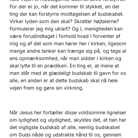
For der er jo, når det kommer til stykket, en del
ting der kan forstyrre modtagelsen af budskabet.
Virker lyden som den skal? Skratter højtalerne?
Formulerer jeg mig uklart? Og I, menigheden kan
være forudindtaget i forhold hvad I forventer af
mig og af det som man hører her i kirken, ligesom
mange andre tanker kan trænge sig på, og tage al
ens opmærksomhed, når man sidder i kirken og
skal lytte til en prædiken. En ting er, at mene at
man står med et glædeligt budskab til gavn for os
alle, en anden er at dette budskab skal nå hele
vejen frem og gøre sin virkning.
Når Jesus her fortæller disse voldsomme lignelser
om lydighed og ulydighed, skyldes det, at han har
det vigtigste budskab af alle, nemlig budskabet
om Guds nåde og udstrakte hånd til os, gennem