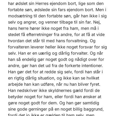
har ødslet sin Herres ejendom bort, lige som den
fortabte søn, ødslede sin fars ejendom bort. Men i
modsætning til den fortabte søn, går han ikke i sig
selv og angrer, og venner tilbage til sin far. Nej,
hans herre hører ikke noget fra ham, men må i
stedet få efterretninger fra andre, for at få at vide
hvordan det står til med hans forvaltning. Og
forvalteren leverer heller ikke noget forsvar for sig
selv. Han er en uærlig og dårlig forvalter. Og når
han så endelig gør noget godt og nådigt over for
andre, gør han det ud fra de forkerte intentioner.
Han gør det for at redde sig selv, fordi han står i
en rigtig dårlig situation, og ikke kan se hvilket
arbejde han kan udføre, når nu han bliver fyret.
Han nedskriver ikke skyldnernes gæld fordi de
betyder noget for ham, eller fordi han ønsker at
gøre noget godt for dem. Og han gør samtidig
sine gode gerninger på en noget billig baggrund,
fordi det jo ikke er gælden til ham selv, men