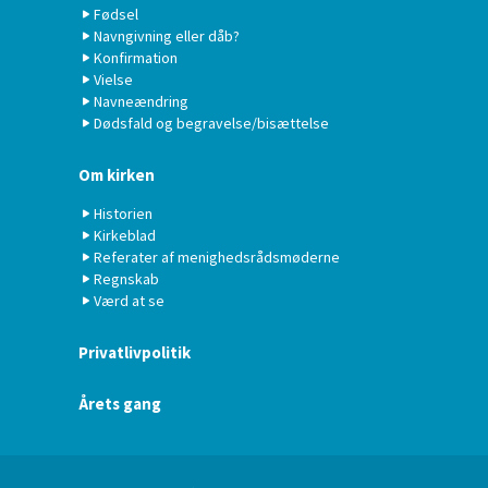
Fødsel
Navngivning eller dåb?
Konfirmation
Vielse
Navneændring
Dødsfald og begravelse/bisættelse
Om kirken
Historien
Kirkeblad
Referater af menighedsrådsmøderne
Regnskab
Værd at se
Privatlivpolitik
Årets gang