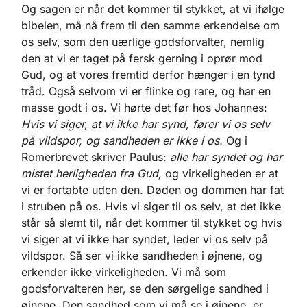
Og sagen er når det kommer til stykket, at vi ifølge
bibelen, må nå frem til den samme erkendelse om
os selv, som den uærlige godsforvalter, nemlig
den at vi er taget på fersk gerning i oprør mod
Gud, og at vores fremtid derfor hænger i en tynd
tråd. Også selvom vi er flinke og rare, og har en
masse godt i os. Vi hørte det før hos Johannes:
Hvis vi siger, at vi ikke har synd, fører vi os selv
på vildspor, og sandheden er ikke i os.
Og i
Romerbrevet skriver Paulus:
alle har syndet og har
mistet herligheden fra Gud,
og virkeligheden er at
vi er fortabte uden den. Døden og dommen har fat
i struben på os. Hvis vi siger til os selv, at det ikke
står så slemt til, når det kommer til stykket og hvis
vi siger at vi ikke har syndet, leder vi os selv på
vildspor. Så ser vi ikke sandheden i øjnene, og
erkender ikke virkeligheden. Vi må som
godsforvalteren her, se den sørgelige sandhed i
øjnene. Den sandhed som vi må se i øjnene, er