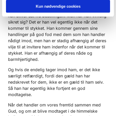
at gøre det som han nu engang gør. Han ønsker at
Kun nødvendige cookies
nogen skal tage imod ham og tage sig af ham, når
han bliver sat fra bestillingen. Men har han virkelig
sikret sig? Det er han vel egentlig ikke når det
kommer til stykket. Han kommer gennem sine
handlinger på god fod med dem som han handler
nådigt imod, men han er stadig afhængig af deres
vilje til at invitere ham indenfor når det kommer til
stykket. Han er afhængig af deres nåde og
barmhjertighed.
Og hvis de endelig tager imod ham, er det ikke
særligt retfærdigt, fordi den gæld han har
nedskrevet for dem, ikke er en gæld til ham selv.
Så han har egentlig ikke fortjent en god
modtagelse.
Når det handler om vores fremtid sammen med
Gud, og om at blive modtaget i de himmelske