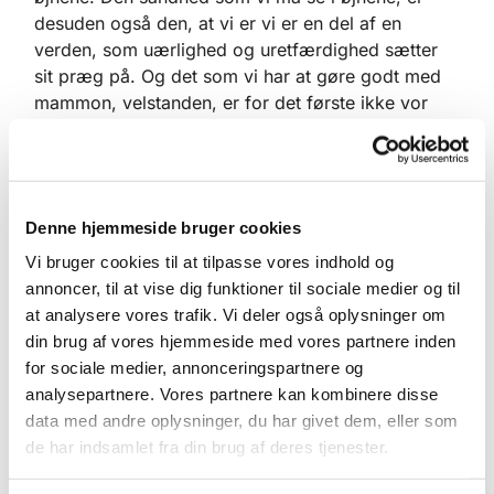
desuden også den, at vi er vi er en del af en
verden, som uærlighed og uretfærdighed sætter
sit præg på. Og det som vi har at gøre godt med
mammon, velstanden, er for det første ikke vor
egen, den har vi fået betroet. Samtidig beskriver
Jesus den som uærlig. Gud og mammon er sat op
mod hinanden. Vi får at vide at vi grundlæggende
må vælge mellem dem.
Denne hjemmeside bruger cookies
Og ved at kalde velstanden uærlig signalerer Jesus
Vi bruger cookies til at tilpasse vores indhold og
at den kan bedrage os. Penge og velstand er på
annoncer, til at vise dig funktioner til sociale medier og til
ingen måde fordelt ligeligt i vores verden. Nogen
at analysere vores trafik. Vi deler også oplysninger om
har for meget mens andre har for lidt. Den kan få
din brug af vores hjemmeside med vores partnere inden
os til at snyde og bedrage hinanden, fordi vi vil
for sociale medier, annonceringspartnere og
have mere af det. Og vores stræben efter den kan
analysepartnere. Vores partnere kan kombinere disse
blive så stor, at den bliver det vigtigste i vores liv,
data med andre oplysninger, du har givet dem, eller som
og tilsidesætter alt andet.
de har indsamlet fra din brug af deres tjenester.
Det er midt i dette kaos og morads, at vi skal leve