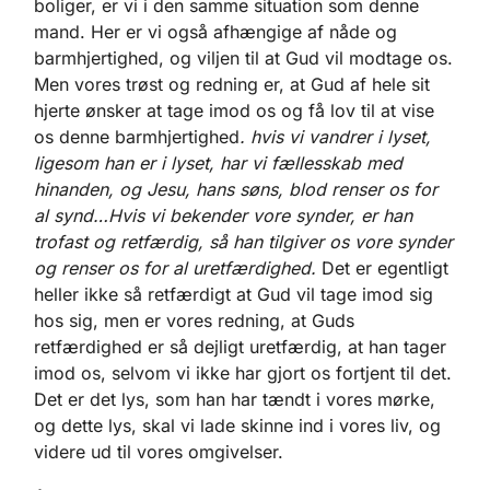
boliger, er vi i den samme situation som denne
mand. Her er vi også afhængige af nåde og
barmhjertighed, og viljen til at Gud vil modtage os.
Men vores trøst og redning er, at Gud af hele sit
hjerte ønsker at tage imod os og få lov til at vise
os denne barmhjertighed
. hvis vi vandrer i lyset,
ligesom han er i lyset, har vi fællesskab med
hinanden, og Jesu, hans søns, blod renser os for
al synd…Hvis vi bekender vore synder, er han
trofast og retfærdig, så han tilgiver os vore synder
og renser os for al uretfærdighed.
Det er egentligt
heller ikke så retfærdigt at Gud vil tage imod sig
hos sig, men er vores redning, at Guds
retfærdighed er så dejligt uretfærdig, at han tager
imod os, selvom vi ikke har gjort os fortjent til det.
Det er det lys, som han har tændt i vores mørke,
og dette lys, skal vi lade skinne ind i vores liv, og
videre ud til vores omgivelser.