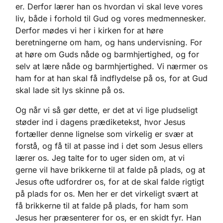
er. Derfor lærer han os hvordan vi skal leve vores
liv, både i forhold til Gud og vores medmennesker.
Derfor mødes vi her i kirken for at høre
beretningerne om ham, og hans undervisning. For
at høre om Guds nåde og barmhjertighed, og for
selv at lære nåde og barmhjertighed. Vi nærmer os
ham for at han skal få indflydelse på os, for at Gud
skal lade sit lys skinne på os.
Og når vi så gør dette, er det at vi lige pludseligt
støder ind i dagens prædiketekst, hvor Jesus
fortæller denne lignelse som virkelig er svær at
forstå, og få til at passe ind i det som Jesus ellers
lærer os. Jeg talte for to uger siden om, at vi
gerne vil have brikkerne til at falde på plads, og at
Jesus ofte udfordrer os, for at de skal falde rigtigt
på plads for os. Men her er det virkeligt svært at
få brikkerne til at falde på plads, for ham som
Jesus her præsenterer for os, er en skidt fyr. Han