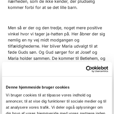
nærheden, som de ikke kender, der pludselig
kommer forbi for at se det lille barn.
Men så er der og den tredje, noget mere positive
vinkel hvor vi tager ja-hatten på. Her åbner der sig
nemlig en ny vej midt modgangen og
tilfældighederne. Her bliver Maria udvalgt til at
føde Guds søn. Og Gud sørger for at Josef og
Maria holder sammen. De kommer til Betlehem, og
dermed bliver Jesus født i kong Davids by. Barnet
bliver født, og bliver svøbt og lagt i krybben. Og
hyrderne der vogtede deres får på en mark i
nærheden bliver mødt af englens budskab, om en
Denne hjemmeside bruger cookies
stor glæde der er for hele folket, fordi en frelser er
født. Og de bliver vidner til at en himmelsk
Vi bruger cookies til at tilpasse vores indhold og
hærskare lovpriser Gud, og forkynder fred til
annoncer, til at vise dig funktioner til sociale medier og til
mennesker med Guds velbehag. Det, at Jesus blev
at analysere vores trafik. Vi deler også oplysninger om
født i ydmyge omgivelser, og at det ikke var de
din brug af vores hjemmeside med vores partnere inden