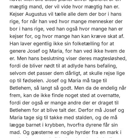
mægtig mand, der vil vide hvor mægtig han er.
Kejser Augustus vil tælle alle dem der bor i hans
rige, for når han ved hvor mange mennesker der
bor i hans rige, ved han også hvor mange han er
kejser for, og hvor mange han kan kræve skat af.
Han laver egentlig ikke sin folketælling for at
genere Josef og Maria, for han ved ikke hvem de
er. Men hans beslutning viser deres magtesløshed,
fordi de bliver nødt til at adlyde hans befaling,
selvom det passer dem dårligt, at skulle rejse lige
op til fødselen. Josef og Maria må tage til
Betlehem, så langt så godt. Men da de endelig når
frem, kan de ikke finde noget sted at overnatte,
fordi der også er mange andre der er draget til
Betlehem for at blive talt der. Derfor må Josef og
Maria tage sig til takke med stalden, og de må
lægge barnet i krybben, hvorfra dyrene får sin
mad. Og gæsterne er nogle hyrder fra en mark i