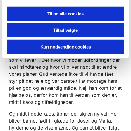
budskab til os, og udføre den opgave som han er
sendt af faderen for at udføre. Jesu fødsel betyder
Tillad alle cookies
at Guds opmærksomhed og nærvær til os.
Tillad valgte
Men vi skal også vide, at den verden som Jesus
kom til, er den uperfekte verden, hvor det hele
Kun nødvendige cookies
ikke altid går som vi har planlagt det. Den verden
som vi lever i. Der hvor vi møder udfordringer der
skal håndteres og hvor vi bliver nødt til at ændre
vores planer. Gud ventede ikke til vi havde fået
styr på det hele og var parate til at modtage ham
på en god og ærværdig måde. Nej, han kom for at
hjælpe os, derfor kom han til verden som den er,
midt i kaos og tilfældigheder.
Og midt i dette kaos, åbner der sig en ny vej. Her
bliver barnet født til glæde for Josef og Maria,
hyrderne og de vise mænd. Og barnet bliver fulgt