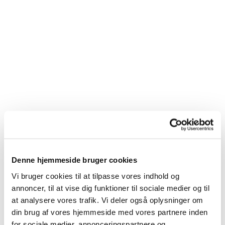
Denne hjemmeside bruger cookies
Vi bruger cookies til at tilpasse vores indhold og
annoncer, til at vise dig funktioner til sociale medier og til
Du vil måske også kunne
at analysere vores trafik. Vi deler også oplysninger om
lide...
din brug af vores hjemmeside med vores partnere inden
for sociale medier, annonceringspartnere og