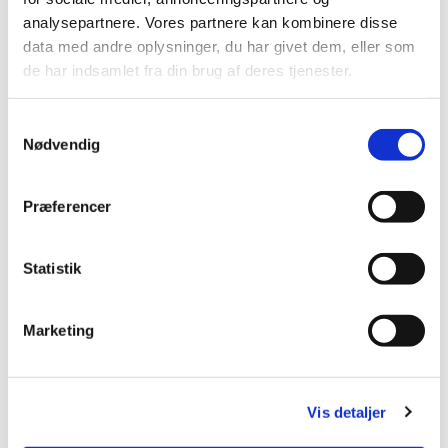
analysepartnere. Vores partnere kan kombinere disse
data med andre oplysninger, du har givet dem, eller som
de har indsamlet fra din brug af deres tjenester.
S
Nødvendig
a
m
t
Præferencer
y
k
k
Statistik
e
v
Marketing
a
l
g
Vis detaljer