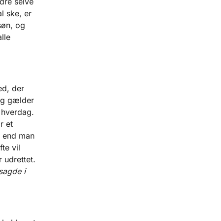
dre selve
l ske, er
søn, og
lle
ed, der
ng gælder
 hverdag.
r et
ng end man
te vil
 udrettet.
sagde i