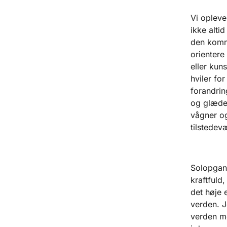
Vi opleve
ikke altid
den komme
orientere
eller kun
hviler fo
forandrin
og glæder
vågner og
tilstedev
Solopgang
kraftfuld
det høje 
verden. J
verden mø