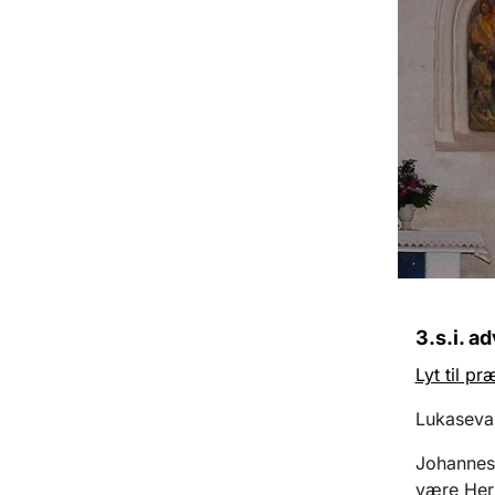
3.s.i. ad
Lyt til p
Lukasevan
Johannes'
være Herr