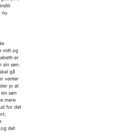
ndtil
s nu
de
e vidt og
sabeth er
 sin søn.
skal gå
er venter
der jo at
 sin søn
dle mere
d for det
rt,
e
 og det