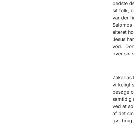
bedste de
sit folk,
var der f
Salomos br
alteret h
Jesus har
ved. Derf
over sin s
Zakarias 
virkeligt
besøge o
samtidig 
ved at so
af det sm
gør brug 