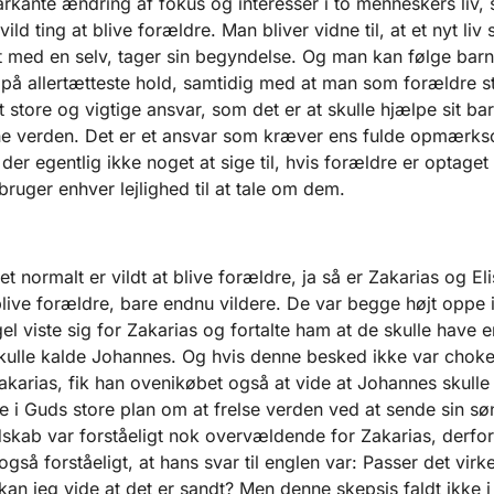
kante ændring af fokus og interesser i to menneskers liv, 
vild ting at blive forældre. Man bliver vidne til, at et nyt liv
 med en selv, tager sin begyndelse. Og man kan følge barn
 på allertætteste hold, samtidig med at man som forældre 
 store og vigtige ansvar, som det er at skulle hjælpe sit ba
nne verden. Det er et ansvar som kræver ens fulde opmærk
 der egentlig ikke noget at sige til, hvis forældre er optaget
bruger enhver lejlighed til at tale om dem.
et normalt er vildt at blive forældre, ja så er Zakarias og El
t blive forældre, bare endnu vildere. De var begge højt oppe 
el viste sig for Zakarias og fortalte ham at de skulle have 
kulle kalde Johannes. Og hvis denne besked ikke var chok
akarias, fik han ovenikøbet også at vide at Johannes skulle 
le i Guds store plan om at frelse verden ved at sende sin søn 
skab var forståeligt nok overvældende for Zakarias, derfor
også forståeligt, at hans svar til englen var: Passer det virke
an jeg vide at det er sandt? Men denne skepsis faldt ikke i