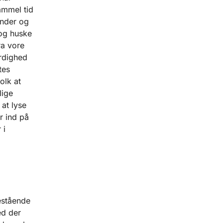
ammel tid
ender og
 og huske
ra vore
ærdighed
tes
olk at
lige
at lyse
r ind på
 i
estående
ed der