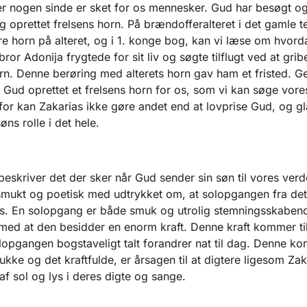
r nogen sinde er sket for os mennesker. Gud har besøgt og
 og oprettet frelsens horn. På brændofferalteret i det gamle 
ire horn på alteret, og i 1. konge bog, kan vi læse om hvor
or Adonija frygtede for sit liv og søgte tilflugt ved at gribe
orn. Denne berøring med alterets horn gav ham et fristed. 
 Gud oprettet et frelsens horn for os, som vi kan søge vores 
or kan Zakarias ikke gøre andet end at lovprise Gud, og g
øns rolle i det hele.
beskriver det der sker når Gud sender sin søn til vores verd
 smukt og poetisk med udtrykket om, at solopgangen fra det 
s. En solopgang er både smuk og utrolig stemningsskaben
med at den besidder en enorm kraft. Denne kraft kommer til
lopgangen bogstaveligt talt forandrer nat til dag. Denne ko
ukke og det kraftfulde, er årsagen til at digtere ligesom Zak
af sol og lys i deres digte og sange.