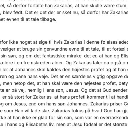
el, så derfor fortalte han Zakarias, at han skulle være stum i
 blev født. Det er det der er sket nu, så derfor har Zakaria
et evnen til at tale tilbage.
rfor ikke noget at sige til hvis Zakarias i denne følelseslade
 vælger at bruge sin genvundne evne til at tale, til at fortæll
sin søn, og om det fantastiske mirakel det er, at han og Eli
rældre i en fremskreden alder. Og Zakarias taler da også om
ller at Johannes skal kaldes den højestes profet og at han 
ren og bane hans veje. Det er en særdeles vigtig opgave d
 men netop det, at han skal være den højestes profet, bety
te er på vej, nemlig Hans søn, Jesus. Og det at Gud sender
n, er så stort for Zakarias, at hans profeti kommer til at han
g om Jesus, end om hans søn Johannes. Zakarias priser Gu
ke som Han vil lade ske. Zakarias fokus på hvad Gud har gjo
kke at han ikke er glad for sin søn, som var en overraskend
se i hans og Elisabeths liv, men at Jesu fødsel er det største