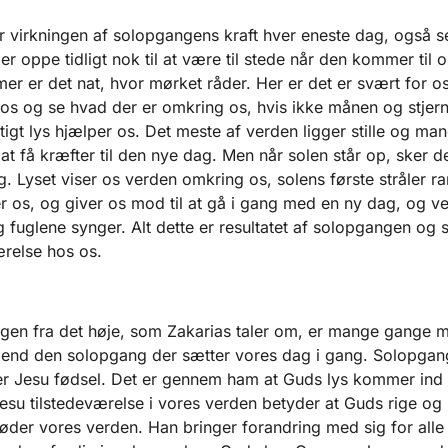
r virkningen af solopgangens kraft hver eneste dag, også s
 er oppe tidligt nok til at være til stede når den kommer til 
r er det nat, hvor mørket råder. Her er det er svært for os
 os og se hvad der er omkring os, hvis ikke månen og stjer
stigt lys hjælper os. Det meste af verden ligger stille og ma
r at få kræfter til den nye dag. Men når solen står op, sker d
g. Lyset viser os verden omkring os, solens første stråler 
 os, og giver os mod til at gå i gang med en ny dag, og v
 fuglene synger. Alt dette er resultatet af solopgangen og 
ærelse hos os.
en fra det høje, som Zakarias taler om, er mange gange 
, end den solopgang der sætter vores dag i gang. Solopgan
er Jesu fødsel. Det er gennem ham at Guds lys kommer ind 
esu tilstedeværelse i vores verden betyder at Guds rige og
der vores verden. Han bringer forandring med sig for alle 