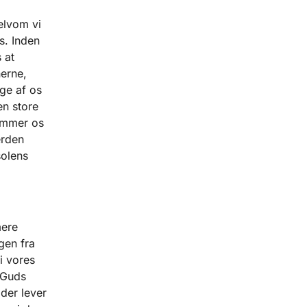
elvom vi
os. Inden
 at
nerne,
nge af os
en store
rammer os
erden
solens
mere
gen fra
i vores
 Guds
der lever