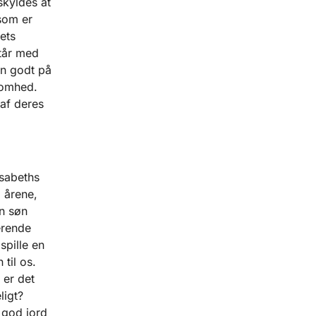
skyldes at
 som er
ets
står med
rn godt på
somhed.
 af deres
isabeths
i årene,
en søn
erende
spille en
til os.
 er det
ligt?
 god jord