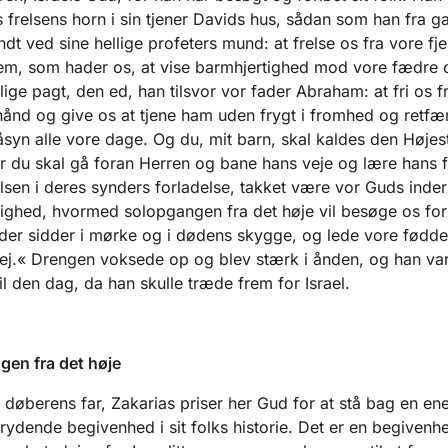
s frelsens horn i sin tjener Davids hus, sådan som han fra g
ndt ved sine hellige profeters mund: at frelse os fra vore fj
dem, som hader os, at vise barmhjertighed mod vore fædre
llige pagt, den ed, han tilsvor vor fader Abraham: at fri os f
hånd og give os at tjene ham uden frygt i fromhed og retf
åsyn alle vore dage. Og du, mit barn, skal kaldes den Højes
or du skal gå foran Herren og bane hans veje og lære hans f
lsen i deres synders forladelse, takket være vor Guds inder
ighed, hvormed solopgangen fra det høje vil besøge os for 
der sidder i mørke og i dødens skygge, og lede vore fødde
ej.« Drengen voksede op og blev stærk i ånden, og han var
il den dag, da han skulle træde frem for Israel.
en fra det høje
døberens far, Zakarias priser her Gud for at stå bag en en
ydende begivenhed i sit folks historie. Det er en begivenh