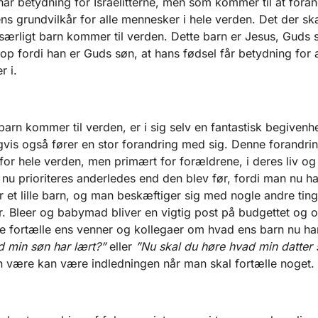
har betydning for Israelitterne, men som kommer til at foran
ens grundvilkår for alle mennesker i hele verden. Det der ska
t særligt barn kommer til verden. Dette barn er Jesus, Guds 
top fordi han er Guds søn, at hans fødsel får betydning for a
 i.
 barn kommer til verden, er i sig selv en fantastisk begivenh
gvis også fører en stor forandring med sig. Denne forandri
for hele verden, men primært for forældrene, i deres liv og
nu prioriteres anderledes end den blev før, fordi man nu ha
r et lille barn, og man beskæftiger sig med nogle andre ti
r. Bleer og babymad bliver en vigtig post på budgettet og of
 fortælle ens venner og kollegaer om hvad ens barn nu har
 min søn har lært?”
eller
”Nu skal du høre hvad min datter 
 være kan være indledningen når man skal fortælle noget.