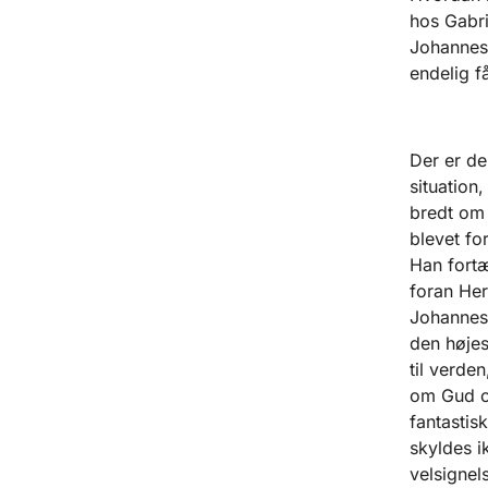
hos Gabri
Johannes,
endelig få
Der er de
situation,
bredt om 
blevet fo
Han fortæ
foran Her
Johannes,
den højes
til verde
om Gud o
fantastis
skyldes i
velsignel