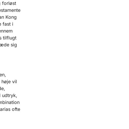
 forløst
testamente
dan Kong
 fast i
Gennem
tilflugt
læde sig
en,
høje vil
de,
 udtryk,
mbination
arias ofte