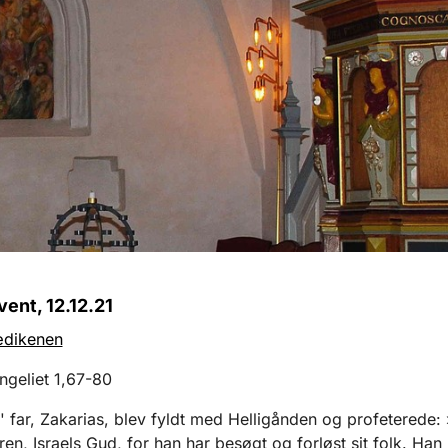
vent, 12.12.21
rædikenen
geliet 1,67-80
 far, Zakarias, blev fyldt med Helligånden og profeterede:
en, Israels Gud, for han har besøgt og forløst sit folk. Han