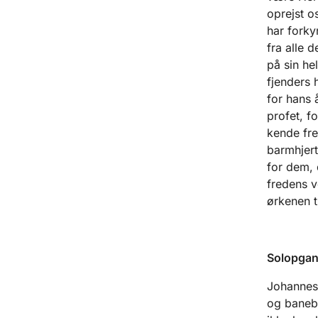
oprejst o
har forky
fra alle 
på sin he
fjenders 
for hans 
profet, f
kende fre
barmhjert
for dem, 
fredens v
ørkenen t
Solopgang
Johannes 
og banebr