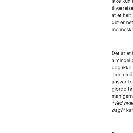
ikke kun 
tilværels
at et hel
det er ne
mennesker
Det at et
almindeli
dog ikke 
Tiden må 
ansvar fo
gjorde fø
man gerne
”Ved hvad
dag?”
kan