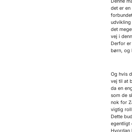
Denne mar
det er en 
forbundet
udvikling
det meget
vej i de
Derfor er
børn, og 
Og hvis d
vej til a
da en eng
som de s
nok for Z
vigtig rol
Dette bud
egentligt 
Hvordan k