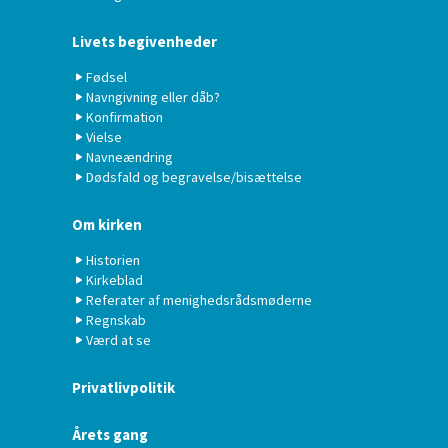
Livets begivenheder
Fødsel
Navngivning eller dåb?
Konfirmation
Vielse
Navneændring
Dødsfald og begravelse/bisættelse
Om kirken
Historien
Kirkeblad
Referater af menighedsrådsmøderne
Regnskab
Værd at se
Privatlivpolitik
Årets gang