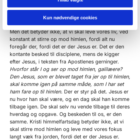
med os og hjælpe os, som han har lovet. Det er
det som Kristi himmelfarts dag giver os. Gud virker
Kun nødvendige cookies
med.
Men det betyder ikke, at vi skal leve vores liv, ved
konstant at stirre op mod himlen, fordi alt nu
foregår der, fordi det er der Jesus er. Det er den
kontante besked til disciplene, mens de kigger
efter Jesus, i teksten fra Apostlenes gerninger.
Hvorfor står I og ser op mod himlen, galilæere?
Den Jesus, som er blevet taget fra jer op til himlen,
skal komme igen på samme måde, som I har set
ham fare op til himlen.
Der er styr på det. Jesus er
nu hvor han skal være, og en dag skal han komme
tilbage igen. De skal selv nu vende tilbage til deres
hverdag og opgave. Og beskeden til os, er den
samme. Kristi himmelfartsdag betyder ikke, at vi
skal stirre mod himlen og leve med vores fokus
langt væk fra jorden, fordi det er der Jesus er.