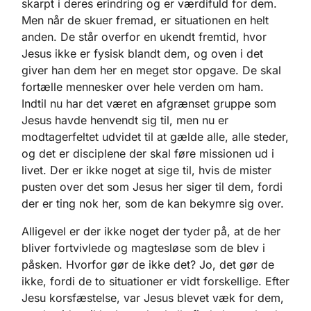
skarpt i deres erindring og er værdifuld for dem.
Men når de skuer fremad, er situationen en helt
anden. De står overfor en ukendt fremtid, hvor
Jesus ikke er fysisk blandt dem, og oven i det
giver han dem her en meget stor opgave. De skal
fortælle mennesker over hele verden om ham.
Indtil nu har det været en afgrænset gruppe som
Jesus havde henvendt sig til, men nu er
modtagerfeltet udvidet til at gælde alle, alle steder,
og det er disciplene der skal føre missionen ud i
livet. Der er ikke noget at sige til, hvis de mister
pusten over det som Jesus her siger til dem, fordi
der er ting nok her, som de kan bekymre sig over.
Alligevel er der ikke noget der tyder på, at de her
bliver fortvivlede og magtesløse som de blev i
påsken. Hvorfor gør de ikke det? Jo, det gør de
ikke, fordi de to situationer er vidt forskellige. Efter
Jesu korsfæstelse, var Jesus blevet væk for dem,