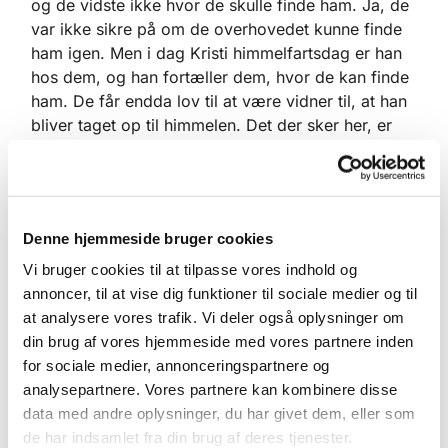
og de vidste ikke hvor de skulle finde ham. Ja, de
var ikke sikre på om de overhovedet kunne finde
ham igen. Men i dag Kristi himmelfartsdag er han
hos dem, og han fortæller dem, hvor de kan finde
ham. De får endda lov til at være vidner til, at han
bliver taget op til himmelen. Det der sker her, er
vildt, men dog efter planen. Derfor er disciplenes
oplevelse her en helt anden end i påsken. For at
blive i fodboldsproget, er Kristi himmelfartsdag
ikke en trænerfyring eller et trænerskifte, hvor
Denne hjemmeside bruger cookies
Jesus skifter til et andet hold. Derimod sikrer han i
dag hans hold oprykning til superligaen i og med
Vi bruger cookies til at tilpasse vores indhold og
han rykker til himlen.
annoncer, til at vise dig funktioner til sociale medier og til
at analysere vores trafik. Vi deler også oplysninger om
Det der sker på dagen i dag, er at vi får en ven på
din brug af vores hjemmeside med vores partnere inden
allerhøjeste sted. Og det er ikke en hvilken som
for sociale medier, annonceringspartnere og
ven. Det er ham der kom til os mennesker, selvom
analysepartnere. Vores partnere kan kombinere disse
han var lige med Gud. Han levede blandt os,
data med andre oplysninger, du har givet dem, eller som
besøgte os og talte med os. Han blev en af os, for
de har indsamlet fra din brug af deres tjenester.