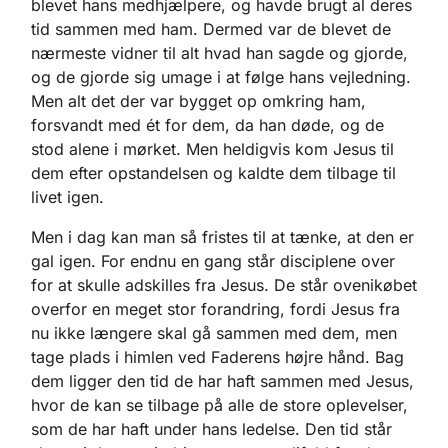
blevet hans medhjælpere, og havde brugt al deres
tid sammen med ham. Dermed var de blevet de
nærmeste vidner til alt hvad han sagde og gjorde,
og de gjorde sig umage i at følge hans vejledning.
Men alt det der var bygget op omkring ham,
forsvandt med ét for dem, da han døde, og de
stod alene i mørket. Men heldigvis kom Jesus til
dem efter opstandelsen og kaldte dem tilbage til
livet igen.
Men i dag kan man så fristes til at tænke, at den er
gal igen. For endnu en gang står disciplene over
for at skulle adskilles fra Jesus. De står ovenikøbet
overfor en meget stor forandring, fordi Jesus fra
nu ikke længere skal gå sammen med dem, men
tage plads i himlen ved Faderens højre hånd. Bag
dem ligger den tid de har haft sammen med Jesus,
hvor de kan se tilbage på alle de store oplevelser,
som de har haft under hans ledelse. Den tid står