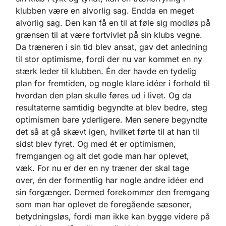
klubben være en alvorlig sag. Endda en meget
alvorlig sag. Den kan få en til at føle sig modløs på
grænsen til at være fortvivlet på sin klubs vegne.
Da træneren i sin tid blev ansat, gav det anledning
til stor optimisme, fordi der nu var kommet en ny
stærk leder til klubben. Én der havde en tydelig
plan for fremtiden, og nogle klare idéer i forhold til
hvordan den plan skulle føres ud i livet. Og da
resultaterne samtidig begyndte at blev bedre, steg
optimismen bare yderligere. Men senere begyndte
det så at gå skævt igen, hvilket førte til at han til
sidst blev fyret. Og med ét er optimismen,
fremgangen og alt det gode man har oplevet,
væk. For nu er der en ny træner der skal tage
over, én der formentlig har nogle andre idéer end
sin forgænger. Dermed forekommer den fremgang
som man har oplevet de foregående sæsoner,
betydningsløs, fordi man ikke kan bygge videre på