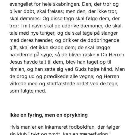
evangeliet for hele skabningen. Den, der tror og
bliver døbt, skal frelses; men den, der ikke tror,
skal dømmes. Og disse tegn skal følge dem, der
tror: I mit navn skal de uddrive dæmoner, de skal
tale med nye tunger, og de skal tage på slanger
med deres hænder, og drikker de dødbringende
gift, skal det ikke skade dem; de skal lægge
hænderne på syge, så de bliver raske.« Da Herren
Jesus havde talt til dem, blev han taget op til
himlen, og han satte sig ved Guds højre hånd. Men
de drog ud og prædikede alle vegne, og Herren
virkede med og stadfæstede ordet ved de tegn,
som fulgte med.
Ikke en fyring, men en oprykning
Hvis man er en inkarneret fodboldfan, der følger
sin klub i tykt og tyndt, kan en trænerfyring i