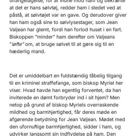
tilfangetagelse, for at vidne mod ham og bekræfte
at det er hans sølvtøj, redder ham i stedet ved at
påstå, at sølvtøjet var en gave. Og derudover giver
han ham også sine to sølvlysestager, som Jean
Valjean har glemt, fordi han forlod huset i en fart.
Biskoppen ”minder” ham derefter om Valjeans
”
løfte”
om, at bruge sølvet til at gøre sig til en
hæderlig mand.
Det er umiddelbart en fuldstændig tåbelig tilgang
til en kriminel straffefange, som biskop Myriel her
viser. Hvad havde han egentlig forventet, da han
inviterede en dømt forbryder ind i sit hjem? Men
netop på grund af biskop Myriels overraskende
mildhed og barmhjertighed, får deres møde en
afgørende betydning for Jean Valjean. Mødet med
den ufornuftige barmhjertighed, sidder i ham, og
udvirker langsomt sin indflydelse på ham. Den