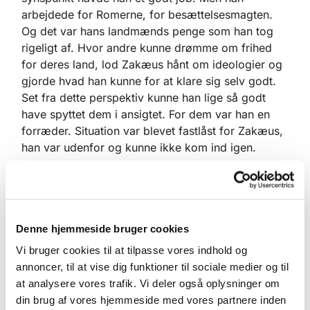
arbejdede for Romerne, for besættelsesmagten.
Og det var hans landmænds penge som han tog
rigeligt af. Hvor andre kunne drømme om frihed
for deres land, lod Zakæus hånt om ideologier og
gjorde hvad han kunne for at klare sig selv godt.
Set fra dette perspektiv kunne han lige så godt
have spyttet dem i ansigtet. For dem var han en
forræder. Situation var blevet fastlåst for Zakæus,
han var udenfor og kunne ikke kom ind igen.
Det at befinde sig i en fastlåst konflikt med sine
medmennesker, som Zakæus her gjorde, er heller
ikke en situation der behøver at være fremmed for
os. For der hvor vi mennesker skal finde sammen i
Denne hjemmeside bruger cookies
et fælleskab, er der også mulighed for konflikt. Vi
Vi bruger cookies til at tilpasse vores indhold og
kommer nemt til at gøre noget der kommer til at
annoncer, til at vise dig funktioner til sociale medier og til
såre andre, og andre kan let gøre noget der
at analysere vores trafik. Vi deler også oplysninger om
bevirker at vi bliver såret og føler os svigtet.
din brug af vores hjemmeside med vores partnere inden
Opgaven bliver så den at vi ikke optrapper