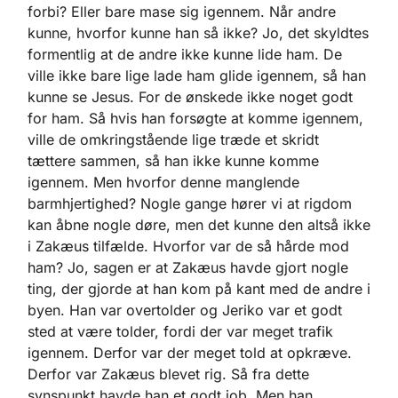
forbi? Eller bare mase sig igennem. Når andre
kunne, hvorfor kunne han så ikke? Jo, det skyldtes
formentlig at de andre ikke kunne lide ham. De
ville ikke bare lige lade ham glide igennem, så han
kunne se Jesus. For de ønskede ikke noget godt
for ham. Så hvis han forsøgte at komme igennem,
ville de omkringstående lige træde et skridt
tættere sammen, så han ikke kunne komme
igennem. Men hvorfor denne manglende
barmhjertighed? Nogle gange hører vi at rigdom
kan åbne nogle døre, men det kunne den altså ikke
i Zakæus tilfælde. Hvorfor var de så hårde mod
ham? Jo, sagen er at Zakæus havde gjort nogle
ting, der gjorde at han kom på kant med de andre i
byen. Han var overtolder og Jeriko var et godt
sted at være tolder, fordi der var meget trafik
igennem. Derfor var der meget told at opkræve.
Derfor var Zakæus blevet rig. Så fra dette
synspunkt havde han et godt job. Men han