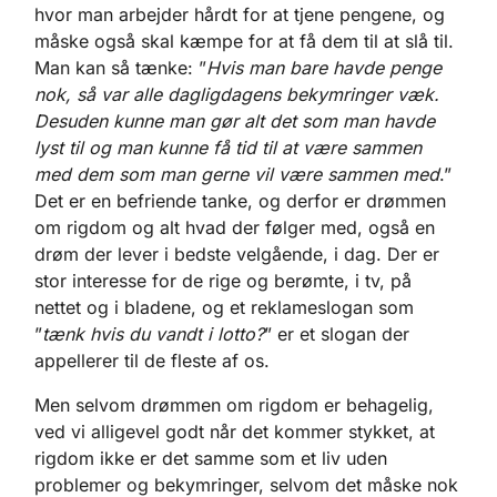
hvor man arbejder hårdt for at tjene pengene, og
måske også skal kæmpe for at få dem til at slå til.
Man kan så tænke: ”
Hvis man bare havde penge
nok, så var alle dagligdagens bekymringer væk.
Desuden kunne man gør alt det som man havde
lyst til og man kunne få tid til at være sammen
med dem som man gerne vil være sammen med
.”
Det er en befriende tanke, og derfor er drømmen
om rigdom og alt hvad der følger med, også en
drøm der lever i bedste velgående, i dag. Der er
stor interesse for de rige og berømte, i tv, på
nettet og i bladene, og et reklameslogan som
”
tænk hvis du vandt i lotto?
” er et slogan der
appellerer til de fleste af os.
Men selvom drømmen om rigdom er behagelig,
ved vi alligevel godt når det kommer stykket, at
rigdom ikke er det samme som et liv uden
problemer og bekymringer, selvom det måske nok