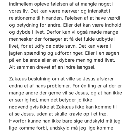
indimellem opleve følelsen af at mangle noget i
vores liv. Det kan være nærvær og intensitet i
relationerne til hinanden. Følelsen af at have værdi
og betydning for andre. Eller det kan være indhold
og dybde i livet. Derfor kan vi også møde mange
mennesker der forsøger at få det fulde udbytte i
livet, for at udfylde dette savn. Det kan være i
jagten spænding og udfordringer. Eller i en søgen
på en balance eller en dybere mening med livet.
Alt sammen drevet af en indre længsel.
Zakæus beslutning om at ville se Jesus afslører
endnu et af hans problemer. For én ting er at der er
mange andre der gerne vil se Jesus, og at han ikke
er særlig høj, men det betyder jo ikke
nødvendigvis ikke at Zakæus ikke kan komme til
at se Jesus, uden at skulle kravle op i et træ.
Hvorfor kunne han ikke bare sige undskyld må jeg
lige komme forbi, undskyld må jeg lige komme