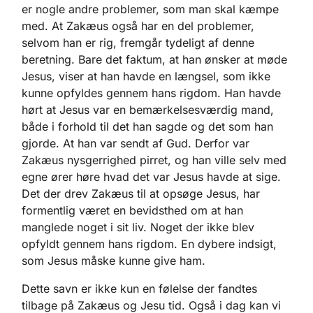
er nogle andre problemer, som man skal kæmpe
med. At Zakæus også har en del problemer,
selvom han er rig, fremgår tydeligt af denne
beretning. Bare det faktum, at han ønsker at møde
Jesus, viser at han havde en længsel, som ikke
kunne opfyldes gennem hans rigdom. Han havde
hørt at Jesus var en bemærkelsesværdig mand,
både i forhold til det han sagde og det som han
gjorde. At han var sendt af Gud. Derfor var
Zakæus nysgerrighed pirret, og han ville selv med
egne ører høre hvad det var Jesus havde at sige.
Det der drev Zakæus til at opsøge Jesus, har
formentlig været en bevidsthed om at han
manglede noget i sit liv. Noget der ikke blev
opfyldt gennem hans rigdom. En dybere indsigt,
som Jesus måske kunne give ham.
Dette savn er ikke kun en følelse der fandtes
tilbage på Zakæus og Jesu tid. Også i dag kan vi