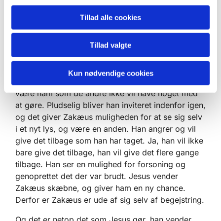
sammen med sådan en som Zakæus. Men for
Tillad alle cookies
Zakæus selv, sker der noget der skaber en
forandring. Jesus ser ham, mens han sidder oppe i
Tillad valgte
træet. Og han beder ham komme ned fordi han vil
besøge ham. Og dermed skaber Jesus en
forandring for Zakæus. Han er ikke længere låst
Kun nødvendige cookies
fast I at være ham der har handlet forkasteligt, i at
være ham som de andre ikke vil have noget med
at gøre. Pludselig bliver han inviteret indenfor igen,
og det giver Zakæus muligheden for at se sig selv
i et nyt lys, og være en anden. Han angrer og vil
give det tilbage som han har taget. Ja, han vil ikke
bare give det tilbage, han vil give det flere gange
tilbage. Han ser en mulighed for forsoning og
genoprettet det der var brudt. Jesus vender
Zakæus skæbne, og giver ham en ny chance.
Derfor er Zakæus er ude af sig selv af begejstring.
Og det er netop det som Jesus gør, han vender