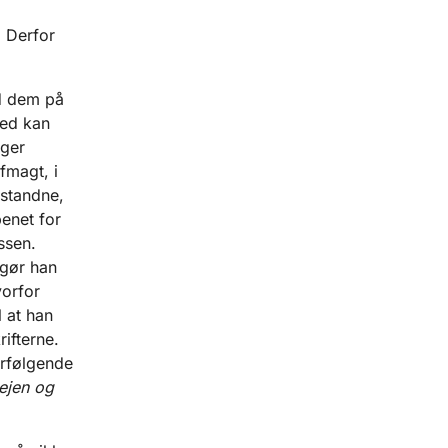
. Derfor
ed dem på
med kan
nger
fmagt, i
pstandne,
benet for
ssen.
 gør han
vorfor
 at han
ifterne.
erfølgende
vejen og