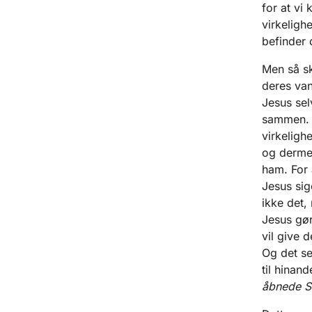
for at vi
virkeligh
befinder d
Men så sk
deres va
Jesus sel
sammen. H
virkeligh
og dermed 
ham. For 
Jesus sig
ikke det,
Jesus gør
vil give 
Og det se
til hinan
åbnede Sk