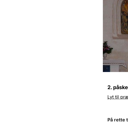
2. påske
Lyt til p
På rette 