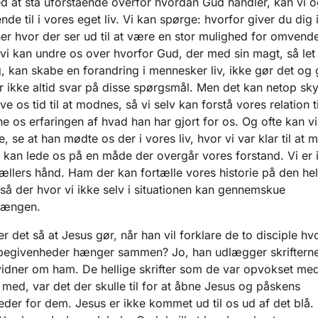
d at stå uforstående overfor hvordan Gud handler, kan vi o
de til i vores eget liv. Vi kan spørge: hvorfor giver du dig 
her hvor der ser ud til at være en stor mulighed for omvend
r vi kan undre os over hvorfor Gud, der med sin magt, så le
g, kan skabe en forandring i mennesker liv, ikke gør det og 
år ikke altid svar på disse spørgsmål. Men det kan netop sky
ve os tid til at modnes, så vi selv kan forstå vores relation 
ne os erfaringen af hvad han har gjort for os. Og ofte kan vi,
e, se at han mødte os der i vores liv, hvor vi var klar til at
 kan lede os på en måde der overgår vores forstand. Vi er 
tællers hånd. Ham der kan fortælle vores historie på den helt
å der hvor vi ikke selv i situationen kan gennemskue
ængen.
r det så at Jesus gør, når han vil forklare de to disciple h
begivenheder hænger sammen? Jo, han udlægger skrifterne
vidner om ham. De hellige skrifter som de var opvokset me
e med, var det der skulle til for at åbne Jesus og påskens
der for dem. Jesus er ikke kommet ud til os ud af det blå.