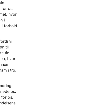
sin
 for os.
met, hvor
n i
 i forhold
ordi vi
n til
te tid
en, hvor
gennem
am i tro,
ndring.
 møde os.
 for os.
andelsens