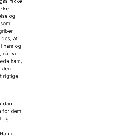
gså nikke
ikke
else og
t som
griber
ldes, at
til ham og
 når vi
 møde ham,
i den
 rigtige
vordan
 for dem,
d og
 Han er