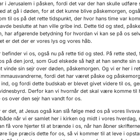
r i Jerusalem i påsken, fordi det var der han skulle udføre 
d at gå i døden, for at det kunne blive påskemorgen, også
m til os på det rette tidspunkt, der hvor hans time var kom
avde beslutte at han ville gribe ind. Dette tid og sted, påske
, har afgørende betydning for hvordan vi kan se på os selv
Det er det der er vores lys og vores håb.
befinder vi os, også nu på rette tid og sted. På rette sted, f
os på den jord, som Gud elskede så højt at han sendte sin sø
at vinde sin sejr over døden, påskemorgen. Og vi er her i ret
Emmausvandrerne, fordi det har været påske og påskemorg
ind, og fordi dette budskab er blevet givet videre til os, 
vidnesbyrd. Derfor kan vi hvornår det skal være komme til h
os over den sejr han vandt for os.
 er det, at Jesus også kan slå følge med os på vores livsva
både når vi er samlet her i kirken og midt i vores hverdag,
n få vore hjerter til at brænde i os, når han åbner skrifterne
re lige præcis dette for os, så vi kommer til at leve i opst