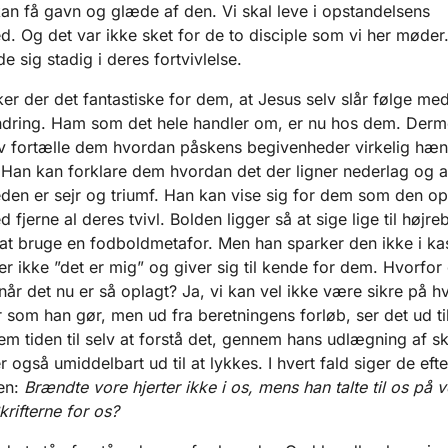
 kan få gavn og glæde af den. Vi skal leve i opstandelsens
ed. Og det var ikke sket for de to disciple som vi her møder
e sig stadig i deres fortvivlelse.
er der det fantastiske for dem, at Jesus selv slår følge m
ndring. Ham som det hele handler om, er nu hos dem. Der
v fortælle dem hvordan påskens begivenheder virkelig hæ
an kan forklare dem hvordan det der ligner nederlag og a
eden er sejr og triumf. Han kan vise sig for dem som den o
fjerne al deres tvivl. Bolden ligger så at sige lige til højre
at bruge en fodboldmetafor. Men han sparker den ikke i ka
er ikke ”det er mig” og giver sig til kende for dem. Hvorfor
 når det nu er så oplagt? Ja, vi kan vel ikke være sikre på h
 som han gør, men ud fra beretningens forløb, ser det ud til
dem tiden til selv at forstå det, gennem hans udlægning af skr
r også umiddelbart ud til at lykkes. I hvert fald siger de eft
den:
Brændte vore hjerter ikke i os, mens han talte til os på 
rifterne for os?