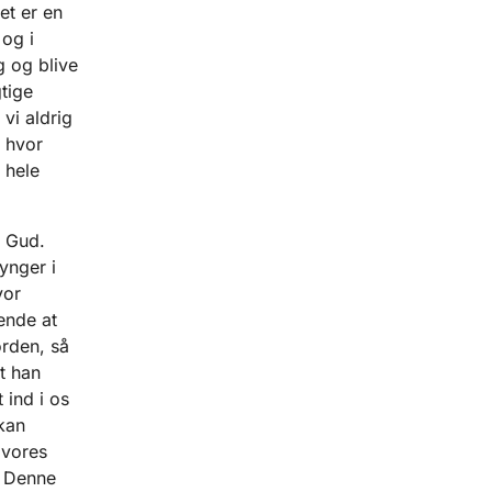
et er en
 og i
 og blive
tige
vi aldrig
r hvor
 hele
d Gud.
ynger i
vor
ende at
orden, så
t han
 ind i os
 kan
 vores
. Denne