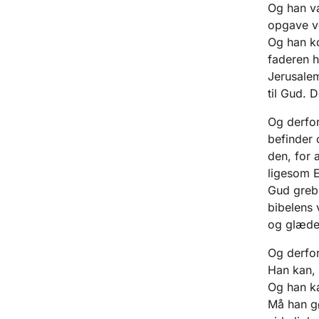
Og han va
opgave ve
Og han ko
faderen h
Jerusalem
til Gud. 
Og derfor 
befinder 
den, for 
ligesom 
Gud greb 
bibelens 
og glæde 
Og derfor
Han kan, 
Og han ka
Må han gø