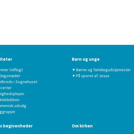
iteter
Børn og unge
mer Udflugt
Børne og familiegudstjenester
dagsmøder
På sporet af Jesus
elkreds i Sognehuset
certer
ighedsplejen
kleklubben
menisk udvalg
ggruppe
ts begivenheder
Om kirken