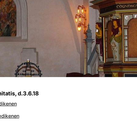
nitatis, d.3.6.18
dikenen
rædikenen