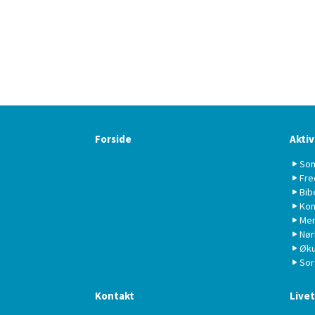
Forside
Aktiv
Som
Fre
Bib
Kon
Men
Nør
Øku
Sor
Kontakt
Live