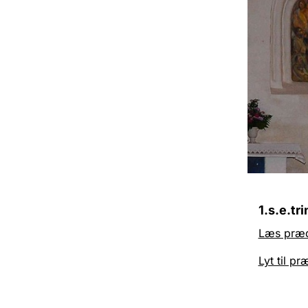
1.s.e.tri
Læs præ
Lyt til p