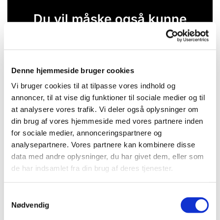
Du vil måske også kunne
lide...
Denne hjemmeside bruger cookies
Vi bruger cookies til at tilpasse vores indhold og
annoncer, til at vise dig funktioner til sociale medier og til
at analysere vores trafik. Vi deler også oplysninger om
din brug af vores hjemmeside med vores partnere inden
for sociale medier, annonceringspartnere og
analysepartnere. Vores partnere kan kombinere disse
data med andre oplysninger, du har givet dem, eller som
de har indsamlet fra din brug af deres tjenester.
S
Nødvendig
a
m