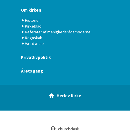
Om kirken
Historien
Kirkeblad
Referater af menighedsrådsmøderne
Regnskab
Værd at se
Privatlivpolitik
Årets gang
Herlev Kirke

Log på ChurchDesk