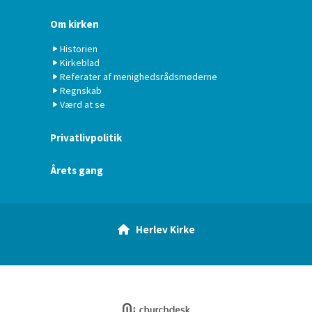
Om kirken
Historien
Kirkeblad
Referater af menighedsrådsmøderne
Regnskab
Værd at se
Privatlivpolitik
Årets gang
Herlev Kirke

Log på ChurchDesk