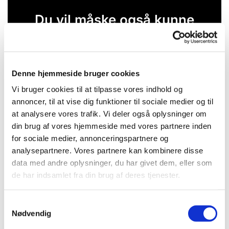
Du vil måske også kunne
lide...
Denne hjemmeside bruger cookies
Vi bruger cookies til at tilpasse vores indhold og
annoncer, til at vise dig funktioner til sociale medier og til
at analysere vores trafik. Vi deler også oplysninger om
din brug af vores hjemmeside med vores partnere inden
for sociale medier, annonceringspartnere og
analysepartnere. Vores partnere kan kombinere disse
data med andre oplysninger, du har givet dem, eller som
de har indsamlet fra din brug af deres tjenester.
S
Nødvendig
a
m